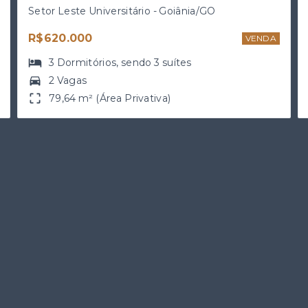
Setor Leste Universitário - Goiânia/GO
R$620.000
VENDA
3
Dormitórios
, sendo
3
suítes
2 Vagas
79,64 m² (Área Privativa)