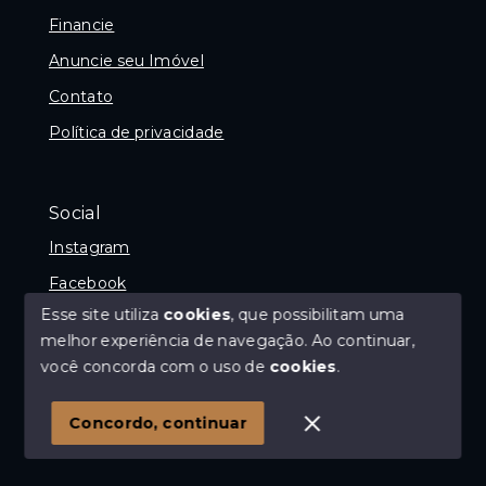
Financie
Anuncie seu Imóvel
Contato
Política de privacidade
Social
Instagram
Facebook
Esse site utiliza
cookies
, que possibilitam uma
melhor experiência de navegação.
Ao continuar,
você concorda com o uso de
cookies
.
© Copyright 2026 - Imóvel com Geraldo - Avaliador e
Corretor de imóveis - Todos os direitos reservados
Concordo, continuar
SITE PARA IMOBILIARIA