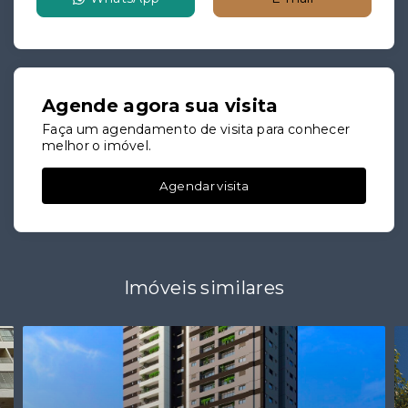
Agende agora sua visita
Faça um agendamento de visita para conhecer
melhor o imóvel.
Agendar visita
Imóveis similares