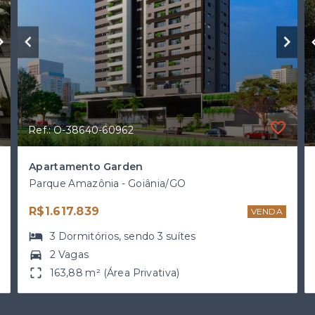
Ref.: O-38640-60962
Apartamento Garden
Parque Amazônia - Goiânia/GO
R$1.617.839
VENDA
3
Dormitórios
, sendo
3
suítes
2 Vagas
163,88 m² (Área Privativa)