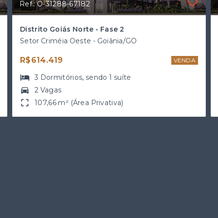
Ref.: O-31288-67182
Distrito Goiás Norte - Fase 2
Setor Criméia Oeste - Goiânia/GO
R$614.419
VENDA
3
Dormitórios
, sendo
1
suíte
2 Vagas
107,66 m² (Área Privativa)