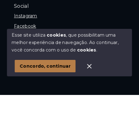
Social
Instagram
Facebook
Esse site utiliza
cookies
, que possibilitam uma
melhor experiência de navegação.
Ao continuar,
você concorda com o uso de
cookies
.
© Copyright 2026 - Imóvel com Geraldo - Avaliador e
Corretor de imóveis - Todos os direitos reservados
Concordo, continuar
SITE PARA IMOBILIARIA
Início
Histórico
Favoritos