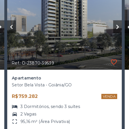
Ref.: O-23870-39539
Apartamento
Setor Bela Vista - Goiânia/GO
R$759.282
VENDA
3
Dormitórios
, sendo
3
suítes
2 Vagas
95,16 m² (Área Privativa)