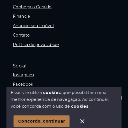
Conheça o Geraldo
Financie
Anuncie seu Imóvel
Contato
Política de privacidade
Social
Instagram
Facebook
Esse site utiliza
cookies
, que possibilitam uma
melhor experiência de navegação.
Ao continuar,
Olá! Estamos disponíveis para te ajudar.
você concorda com o uso de
cookies
.
© Copyright 2026 - Imóvel com Geraldo - Avaliador e
Corretor de imóveis - Todos os direitos reservados
Concordo, continuar
SITE PARA IMOBILIARIA