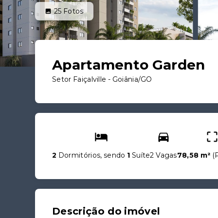
25
Fotos
Apartamento Garden
Setor Faiçalville - Goiânia/GO
2
Dormitórios, sendo
1
Suíte
2 Vagas
78,58 m²
(
Descrição do imóvel