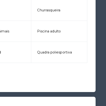
o
Churrasqueira
imais
Piscina adulto
d
Quadra poliesportiva