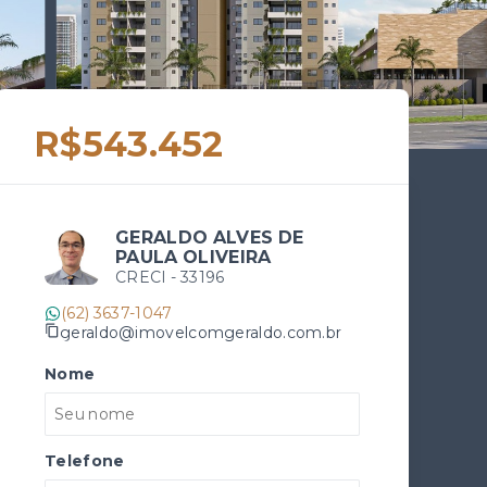
R$543.452
GERALDO ALVES DE
PAULA OLIVEIRA
CRECI -
33196
(62) 3637-1047
geraldo@imovelcomgeraldo.com.br
Nome
Telefone