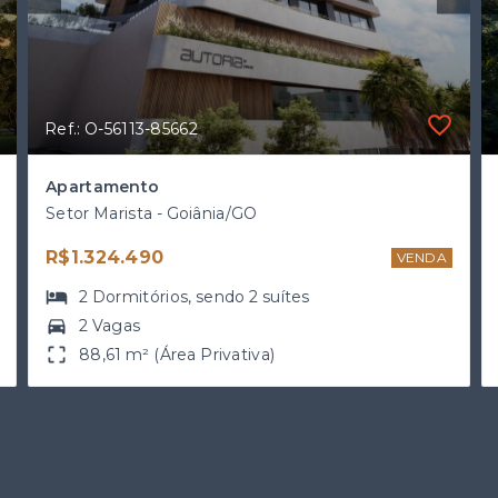
Ref.: O-56113-85662
Apartamento
Setor Marista - Goiânia/GO
R$1.324.490
VENDA
2
Dormitórios
, sendo
2
suítes
2 Vagas
88,61 m² (Área Privativa)