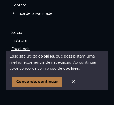
Contato
Política de privacidade
Social
Instagram
Facebook
Esse site utiliza
cookies
, que possibilitam uma
melhor experiência de navegação.
Ao continuar,
você concorda com o uso de
cookies
.
© Copyright 2026 - Imóvel com Geraldo - Avaliador e
Corretor de imóveis - Todos os direitos reservados
Concordo, continuar
SITE PARA IMOBILIARIA
Início
Histórico
Favoritos