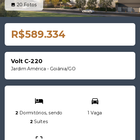
20
Fotos
R$589.334
Volt C-220
Jardim América - Goiânia/GO
2
Dormitórios, sendo
1 Vaga
2
Suítes