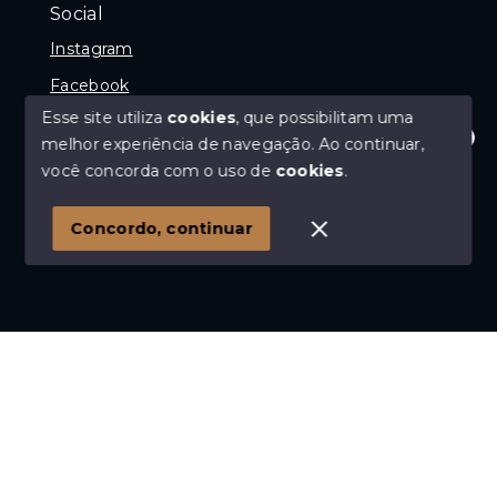
Social
Instagram
Facebook
Esse site utiliza
cookies
, que possibilitam uma
melhor experiência de navegação.
Ao continuar,
Olá! Estamos disponíveis para te ajudar.
você concorda com o uso de
cookies
.
© Copyright 2026 - Imóvel com Geraldo - Avaliador e
Corretor de imóveis - Todos os direitos reservados
Concordo, continuar
SITE PARA IMOBILIARIA
Início
Histórico
Favoritos