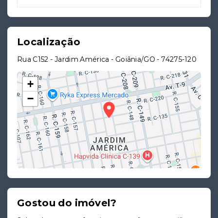
Localização
Rua C152 - Jardim América - Goiânia/GO
- 74275-120
+
−
Gostou do imóvel?
Leaflet