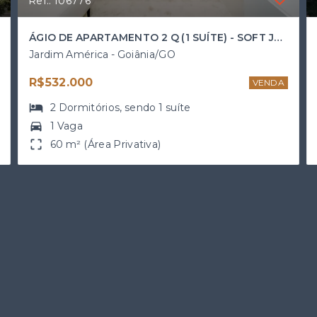
Ref.: 106776
ÁGIO DE APARTAMENTO 2 Q (1 SUÍTE) - SOFT JD. AMÉRICA
Jardim América - Goiânia/GO
R$532.000
VENDA
2
Dormitórios
, sendo
1
suíte
1 Vaga
60 m² (Área Privativa)