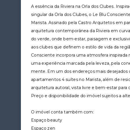
A essência da Riviera na Orla dos Clubes. Inspir
singular da Orla dos Clubes, o Le Blu Conscient
Marista. Assinado pela Castro Arquitetos em par
arquitetura contemporânea da Riviera em curvas
do verde, onde bem-estar, paisagem e exclusi
aos clubes que definem o estilo de vida da regi
Consciente incorpora uma atmosfera inspirada 
uma experiência marcada pela leveza, pela cone
mente. Em um dos endereços mais desejados de
apartamentos 4 suítes no Marista, além de resi
arquitetura autoral, vista livre e bem-estar par
Preço e disponibilidade do imóvel sujeitos a alt
O imóvel conta também com:
Espaço beauty
Espaço zen