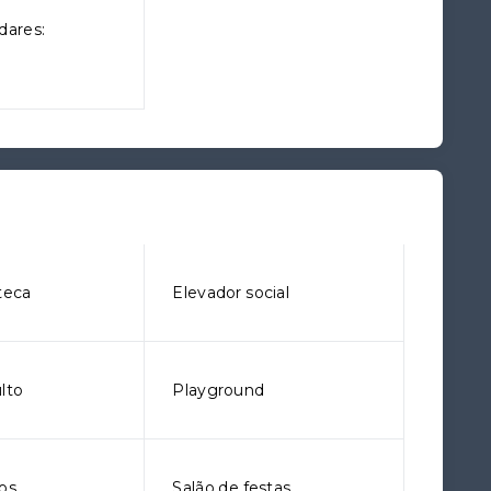
dares:
teca
Elevador social
lto
Playground
gos
Salão de festas