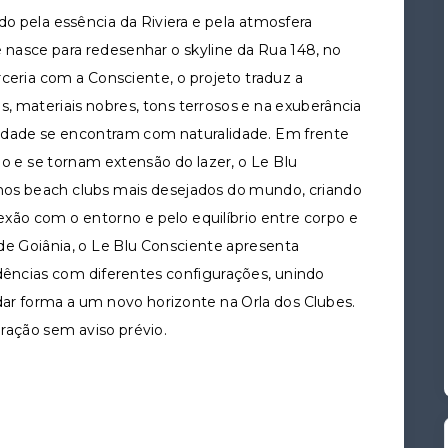
ado pela essência da Riviera e pela atmosfera
e nasce para redesenhar o skyline da Rua 148, no
ceria com a Consciente, o projeto traduz a
, materiais nobres, tons terrosos e na exuberância
vidade se encontram com naturalidade. Em frente
ão e se tornam extensão do lazer, o Le Blu
nos beach clubs mais desejados do mundo, criando
xão com o entorno e pelo equilíbrio entre corpo e
 Goiânia, o Le Blu Consciente apresenta
dências com diferentes configurações, unindo
a dar forma a um novo horizonte na Orla dos Clubes.
eração sem aviso prévio.