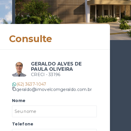
Consulte
GERALDO ALVES DE
PAULA OLIVEIRA
CRECI -
33196
(62) 3637-1047
geraldo@imovelcomgeraldo.com.br
Nome
Telefone