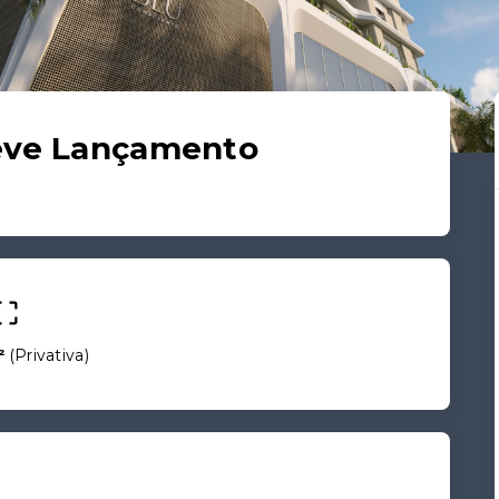
reve Lançamento
²
(
Privativa
)